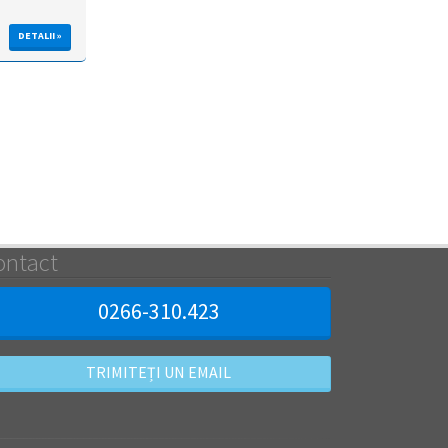
DETALII »
ontact
0266-310.423
TRIMITEȚI UN EMAIL