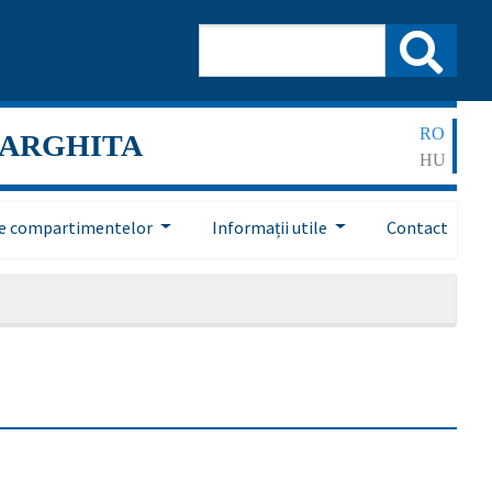
RO
HARGHITA
HU
ile compartimentelor
Informații utile
Contact