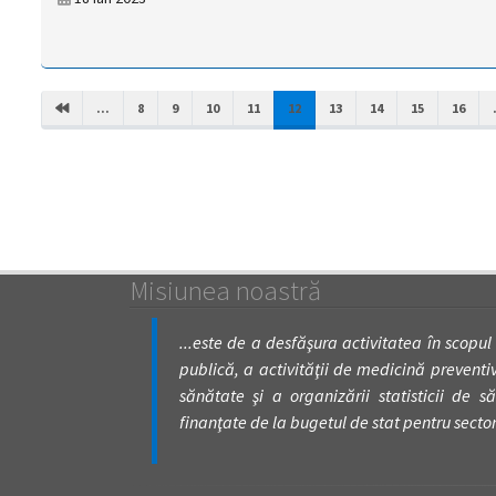
(CURRENT)
...
8
9
10
11
12
13
14
15
16
Misiunea noastră
...este de a desfăşura activitatea în scopul
publică, a activităţii de medicină preventivă
sănătate şi a organizării statisticii de să
finanţate de la bugetul de stat pentru secto