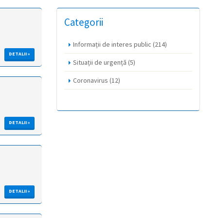
Categorii
Informații de interes public
(214)
DETALII »
Situații de urgență
(5)
Coronavirus
(12)
DETALII »
DETALII »