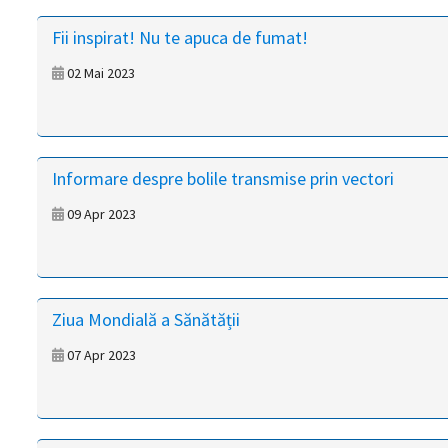
magyar
Fii inspirat! Nu te apuca de fumat!
nyelvű
02 Mai 2023
oldal
fejlesztés
Informare despre bolile transmise prin vectori
alatt
09 Apr 2023
van
Átiranyítás
a
Ziua Mondială a Sănătății
román
nyelvű
07 Apr 2023
oldalra
5
másodpercen
belül.