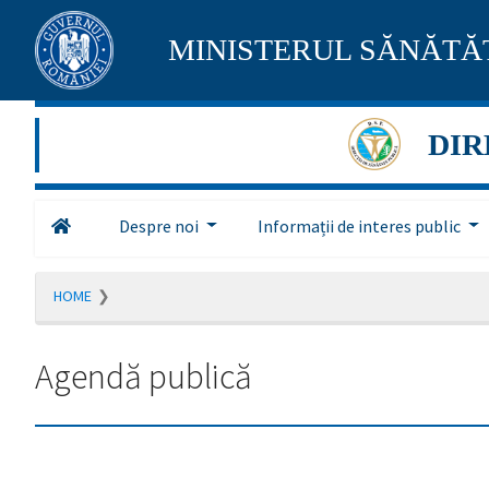
Pagina
MINISTERUL SĂNĂTĂȚ
maghiară
se
DIR
află
în
Despre noi
Informații de interes public
construcție
Redirecționare
HOME
către
pagina
română
Agendă publică
în
5
secunde.
A