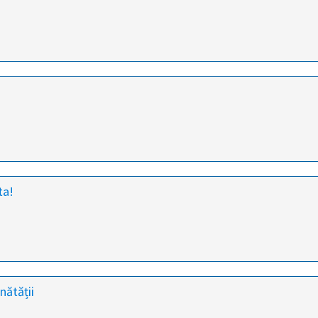
ta!
nătății