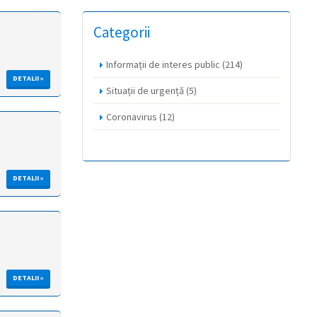
Categorii
Informații de interes public
(214)
DETALII »
Situații de urgență
(5)
Coronavirus
(12)
DETALII »
DETALII »