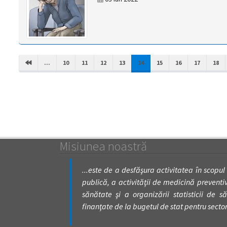
(CURRENT)
...
10
11
12
13
14
15
16
17
18
Misiunea noastră
...este de a desfăşura activitatea în scopul
publică, a activităţii de medicină preventivă
sănătate şi a organizării statisticii de să
finanţate de la bugetul de stat pentru secto