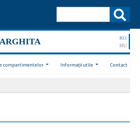
RO
HARGHITA
HU
ile compartimentelor
Informații utile
Contact