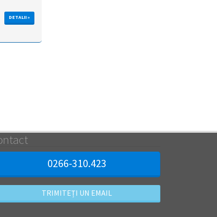
DETALII »
ontact
0266-310.423
TRIMITEȚI UN EMAIL