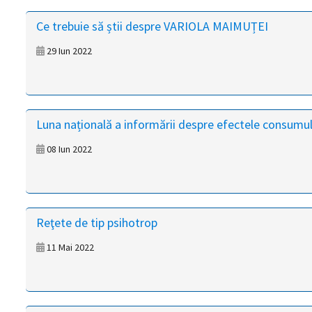
magyar
Ce trebuie să știi despre VARIOLA MAIMUȚEI
nyelvű
29 Iun 2022
oldal
fejlesztés
Luna națională a informării despre efectele consumul
alatt
08 Iun 2022
van
Átiranyítás
a
Reţete de tip psihotrop
román
nyelvű
11 Mai 2022
oldalra
5
másodpercen
belül.