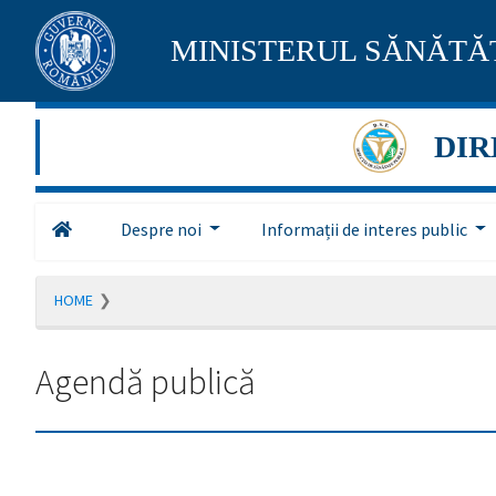
Pagina
MINISTERUL SĂNĂTĂȚ
maghiară
se
DIR
află
în
Despre noi
Informații de interes public
construcție
Redirecționare
HOME
către
pagina
română
Agendă publică
în
5
secunde.
A