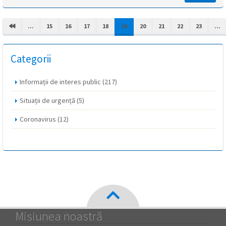
(CURRENT)
...
15
16
17
18
19
20
21
22
23
...
Categorii
Informații de interes public
(217)
Situații de urgență
(5)
Coronavirus
(12)
Misiunea noastră