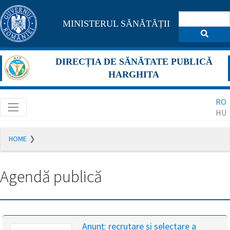
Pagina
MINISTERUL SĂNĂTĂȚII
maghiară
se
DIRECȚIA DE SĂNĂTATE PUBLICĂ
află
HARGHITA
în
RO
construcție
HU
Redirecționare
HOME
către
pagina
română
Agendă publică
în
5
secunde.
A
Anunț: recrutare și selectare a