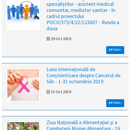
specialiștilor - asistent medical
magyar
comunitar, mediator sanitar - în
cadrul proiectului
nyelvű
POCU/375/4/22/122607 - Runda a
doua
oldal
29 Oct 2019
fejlesztés
DETALII »
alatt
van
Luna Internațională de
Conștientizare despre Cancerul de
Sân - 1-31 octombrie 2019
Átiranyítás
a
15 Oct 2019
román
nyelvű
DETALII »
oldalra
5
másodpercen
Ziua Națională a Alimentației și a
belül.
Combaterii Risipei Alimentare - 16