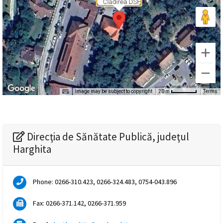
Clădirea DSP
magyar
nyelvű
oldal
fejlesztés
Image may be subject to copyright
Terms
20 m
alatt
van
Direcţia de Sănătate Publică, judeţul
Átiranyítás
Harghita
a
román
nyelvű
Phone: 0266-310.423, 0266-324.483, 0754-043.896
oldalra
5
Fax: 0266-371.142, 0266-371.959
másodpercen
belül.