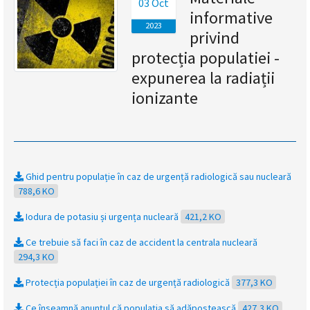
03 Oct
informative
magyar
2023
privind
nyelvű
protecția populatiei -
expunerea la radiații
oldal
ionizante
fejlesztés
alatt
van
Ghid pentru populație în caz de urgență radiologică sau nucleară
788,6 KO
Átiranyítás
a
Iodura de potasiu și urgența nucleară
421,2 KO
román
nyelvű
Ce trebuie să faci în caz de accident la centrala nucleară
oldalra
294,3 KO
5
Protecția populației în caz de urgență radiologică
377,3 KO
másodpercen
belül.
Ce înseamnă anunțul că populația să adăpostească
427,3 KO