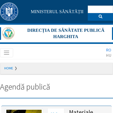
Pagina
MINISTERUL SĂNĂTĂȚII
maghiară
se
DIRECȚIA DE SĂNĂTATE PUBLICĂ
află
HARGHITA
în
RO
construcție
HU
Redirecționare
HOME
către
pagina
română
Agendă publică
în
5
secunde.
A
Materiale