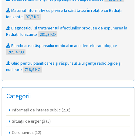
Material informativ cu privire la sănătatea în relație cu Radiații
Ionizante
97,7 KO
Diagnosticul și tratamentul afecțiunilor produse de expunerea la
Radiații Ionizante
281,3 KO
Planificarea răspunsului medical în accidentele radiologice
209,4 KO
Ghid pentru planificarea și răspunsul la urgențe radiologice și
nucleare
718,9 KO
Categorii
Informații de interes public
(216)
Situații de urgență
(5)
Coronavirus
(12)