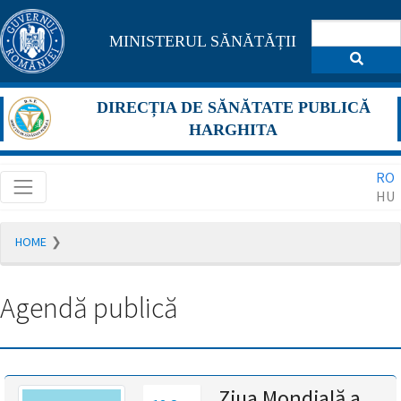
Pagina
MINISTERUL SĂNĂTĂȚII
maghiară
se
DIRECȚIA DE SĂNĂTATE PUBLICĂ
află
HARGHITA
în
RO
construcție
HU
Redirecționare
HOME
către
pagina
română
Agendă publică
în
5
secunde.
A
Ziua Mondială a