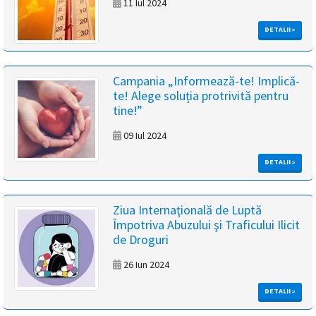
11 Iul 2024
DETALII »
Campania „Informează-te! Implică-
te! Alege soluția protrivită pentru
tine!”
09 Iul 2024
DETALII »
Ziua Internaţională de Luptă
Împotriva Abuzului şi Traficului Ilicit
de Droguri
26 Iun 2024
DETALII »