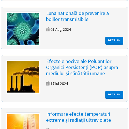
Luna națională de prevenire a
bolilor transmisibile
01 Aug 2024
DETALII »
Efectele nocive ale Poluanților
Organici Persistenți (POP) asupra
mediului și sănătății umane
17 Iul 2024
DETALII »
Informare efecte temperaturi
extreme și radiații ultraviolete