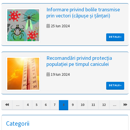
Informare privind bolile transmise
prin vectori (căpușe și țânțari)
25 Iun 2024
DETALII »
Recomandări privind protecția
populației pe timpul caniculei
19 Iun 2024
DETALII »
(CURRENT)
...
4
5
6
7
8
9
10
11
12
...
Categorii