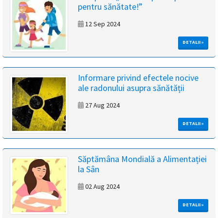
pentru sănătate!”
magyar
12 Sep 2024
nyelvű
DETALII »
oldal
fejlesztés
Informare privind efectele nocive
ale radonului asupra sănătății
alatt
27 Aug 2024
van
DETALII »
Átiranyítás
a
Săptămâna Mondială a Alimentației
román
la Sân
nyelvű
oldalra
02 Aug 2024
5
másodpercen
DETALII »
belül.