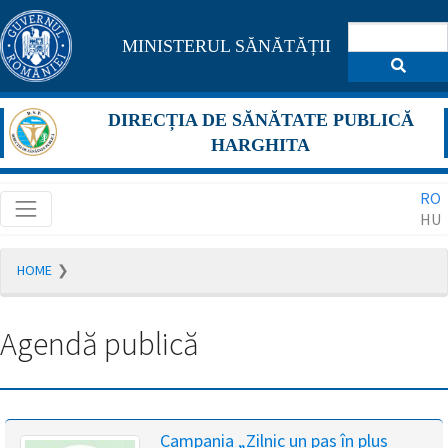
Pagina
MINISTERUL SĂNĂTĂȚII
maghiară
se
DIRECȚIA DE SĂNĂTATE PUBLICĂ
află
HARGHITA
în
RO
construcție
HU
Redirecționare
HOME
către
pagina
română
Agendă publică
în
5
secunde.
A
Campania „Zilnic un pas în plus