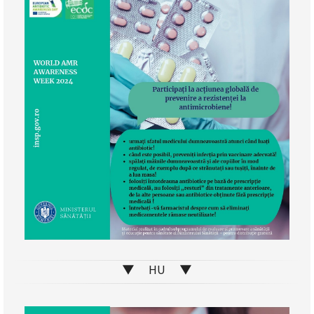
▼ HU ▼