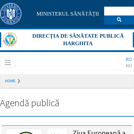
Pagina
MINISTERUL SĂNĂTĂȚII
maghiară
se
DIRECȚIA DE SĂNĂTATE PUBLICĂ
află
HARGHITA
în
RO
construcție
HU
Redirecționare
HOME
către
pagina
română
Agendă publică
în
5
secunde.
A
Ziua Europeană a