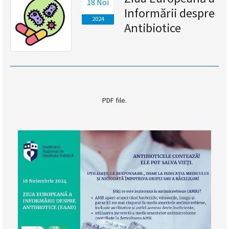
18 Noi
Informării despre
magyar
2024
Antibiotice
nyelvű
oldal
fejlesztés
alatt
PDF file.
van
Átiranyítás
a
román
nyelvű
oldalra
5
másodpercen
belül.