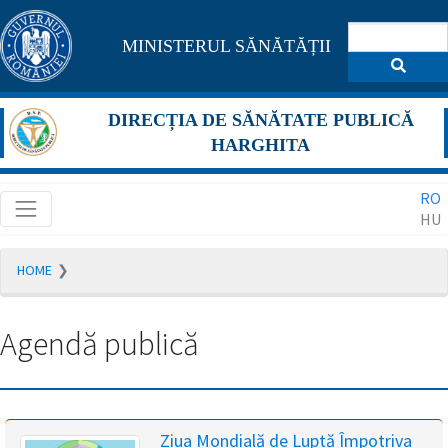
Pagina
MINISTERUL SĂNĂTĂȚII
maghiară
se
DIRECȚIA DE SĂNĂTATE PUBLICĂ
află
HARGHITA
în
RO
construcție
HU
Redirecționare
HOME
către
pagina
română
Agendă publică
în
5
secunde.
A
Ziua Mondială de Luptă Împotriva