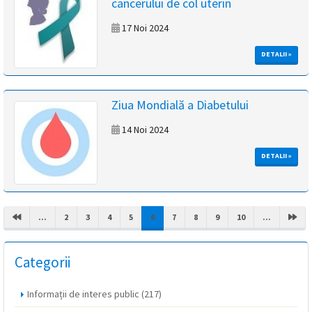
cancerului de col uterin
17 Noi 2024
DETALII »
Ziua Mondială a Diabetului
14 Noi 2024
DETALII »
(CURRENT)
...
2
3
4
5
6
7
8
9
10
...
Categorii
Informații de interes public
(217)