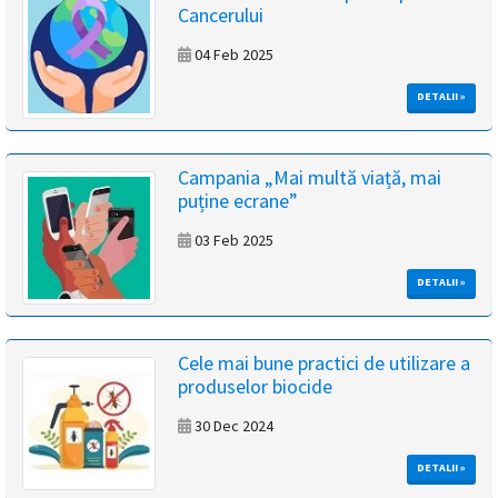
Cancerului
magyar
04 Feb 2025
nyelvű
DETALII »
oldal
fejlesztés
Campania „Mai multă viață, mai
puține ecrane”
alatt
03 Feb 2025
van
DETALII »
Átiranyítás
a
Cele mai bune practici de utilizare a
román
produselor biocide
nyelvű
oldalra
30 Dec 2024
5
másodpercen
DETALII »
belül.