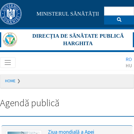
Pagina
MINISTERUL SĂNĂTĂȚII
maghiară
se
DIRECȚIA DE SĂNĂTATE PUBLICĂ
află
HARGHITA
în
RO
construcție
HU
Redirecționare
HOME
către
pagina
română
Agendă publică
în
5
secunde.
A
Ziua mondială a Apei