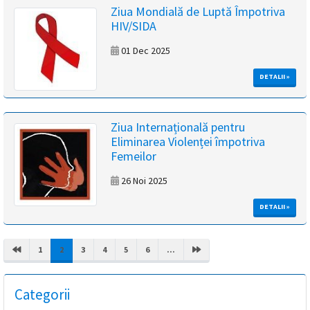
Ziua Mondială de Luptă Împotriva
HIV/SIDA
01 Dec 2025
DETALII »
Ziua Internațională pentru
Eliminarea Violenței împotriva
Femeilor
26 Noi 2025
DETALII »
(CURRENT)
1
2
3
4
5
6
...
Categorii