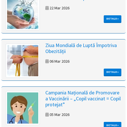
magyar
22 Mar 2026
nyelvű
DETALII »
oldal
fejlesztés
Ziua Mondială de Luptă Împotriva
Obezității
alatt
06 Mar 2026
van
DETALII »
Átiranyítás
a
Campania Națională de Promovare
román
a Vaccinării – „Copil vaccinat = Copil
nyelvű
protejat”
oldalra
5
05 Mar 2026
másodpercen
belül.
DETALII »