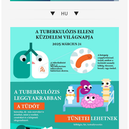
▼ HU ▼