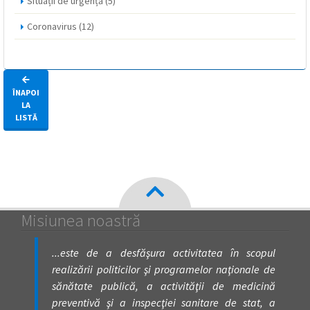
Situații de urgență
(5)
Coronavirus
(12)
ÎNAPOI
LA
LISTĂ
Misiunea noastră
...este de a desfăşura activitatea în scopul
realizării politicilor şi programelor naţionale de
sănătate publică, a activităţii de medicină
preventivă şi a inspecţiei sanitare de stat, a