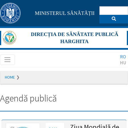
Pagina
MINISTERUL SĂNĂTĂȚII
maghiară
se
DIRECȚIA DE SĂNĂTATE PUBLICĂ
află
HARGHITA
în
RO
construcție
HU
Redirecționare
HOME
către
pagina
română
Agendă publică
în
5
secunde.
A
Ziua Mondială de