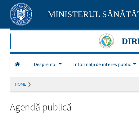
Pagina
MINISTERUL SĂNĂTĂȚ
maghiară
se
DIR
află
în
Despre noi
Informații de interes public
construcție
Redirecționare
HOME
către
pagina
română
Agendă publică
în
5
secunde.
A