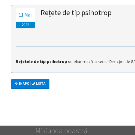
magyar
Reţete de tip psihotrop
11 Mai
nyelvű
2022
oldal
fejlesztés
alatt
Reţetele de tip psihotrop
se eliberează la sediul Direcţiei de Săn
van
ÎNAPOI LA LISTĂ
Átiranyítás
a
román
nyelvű
oldalra
5
másodpercen
Misiunea noastră
belül.