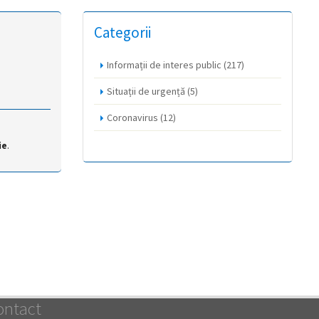
Categorii
Informații de interes public
(217)
Situații de urgență
(5)
Coronavirus
(12)
ie
.
ontact