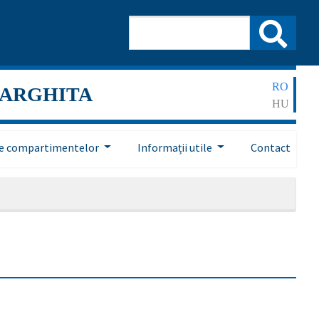
RO
HARGHITA
HU
ile compartimentelor
Informații utile
Contact