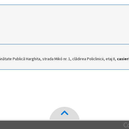
ătate Publică Harghita, strada Mikó nr. 1, clădirea Policlinicii, etaj II,
casier
C