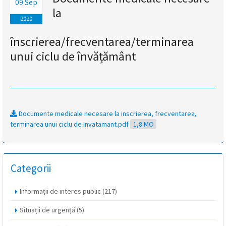
09 Sep
la
magyar
2020
nyelvű
înscrierea/frecventarea/terminarea
unui ciclu de învățământ
oldal
fejlesztés
alatt
Documente medicale necesare la inscrierea, frecventarea,
van
terminarea unui ciclu de invatamant.pdf
1,8 MO
Átiranyítás
a
román
Categorii
nyelvű
oldalra
Informații de interes public
(217)
5
másodpercen
Situații de urgență
(5)
belül.