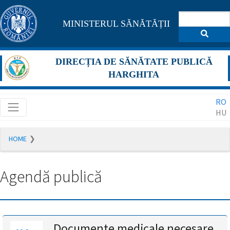
Pagina
MINISTERUL SĂNĂTĂȚII
maghiară
se
DIRECȚIA DE SĂNĂTATE PUBLICĂ
află
HARGHITA
în
RO
construcție
HU
Redirecționare
HOME
către
pagina
română
Agendă publică
în
5
secunde.
A
Documente medicale necesare