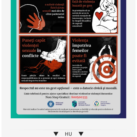
▼ HU ▼