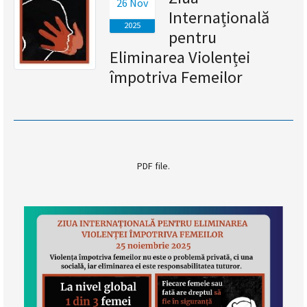
26 Nov
Internațională
magyar
2025
pentru
nyelvű
Eliminarea Violenței
împotriva Femeilor
oldal
fejlesztés
alatt
van
PDF file.
Átiranyítás
a
román
nyelvű
oldalra
5
másodpercen
belül.