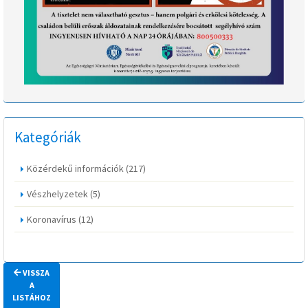
Kategóriák
Közérdekű információk
(217)
Vészhelyzetek
(5)
Koronavírus
(12)
VISSZA
A
LISTÁHOZ