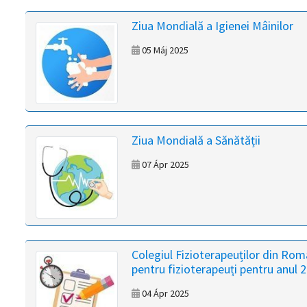
magyar
Ziua Mondială a Igienei Mâinilor
nyelvű
05 Máj 2025
oldal
fejlesztés
alatt
Ziua Mondială a Sănătății
van
07 Ápr 2025
Átiranyítás
a
román
nyelvű
Colegiul Fizioterapeuților din Ro
oldalra
pentru fizioterapeuți pentru anul 
5
másodpercen
04 Ápr 2025
belül.