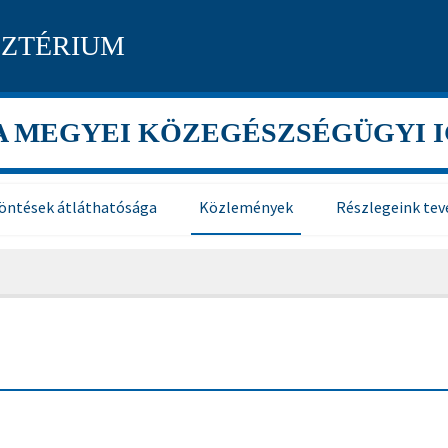
SZTÉRIUM
A MEGYEI KÖZEGÉSZSÉGÜGYI 
öntések átláthatósága
Közlemények
Részlegeink tev