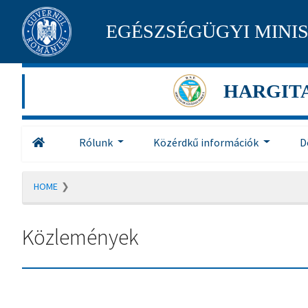
Pagina
EGÉSZSÉGÜGYI MINI
maghiară
se
HARGIT
află
în
Rólunk
Közérdkű információk
D
construcție
Redirecționare
HOME
către
pagina
română
Közlemények
în
5
secunde.
A