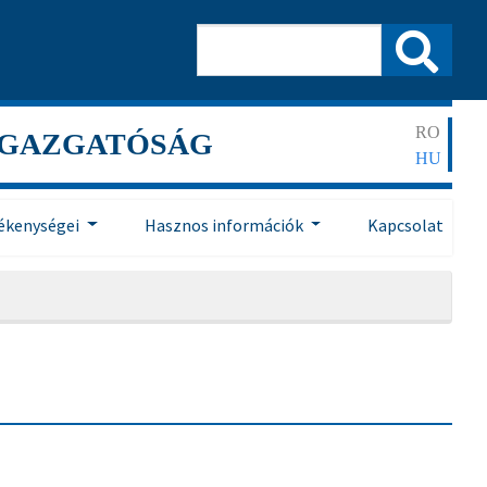
RO
IGAZGATÓSÁG
HU
ékenységei
Hasznos információk
Kapcsolat