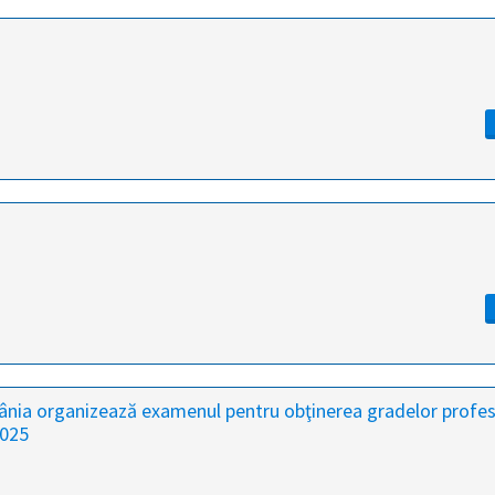
mânia organizează examenul pentru obţinerea gradelor profe
2025