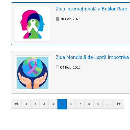
Ziua Internațională a Bolilor Rare
28 Feb 2025
Ziua Mondială de Luptă Împotriva 
04 Feb 2025
(CURRENT)
1
2
3
4
5
6
7
8
9
...